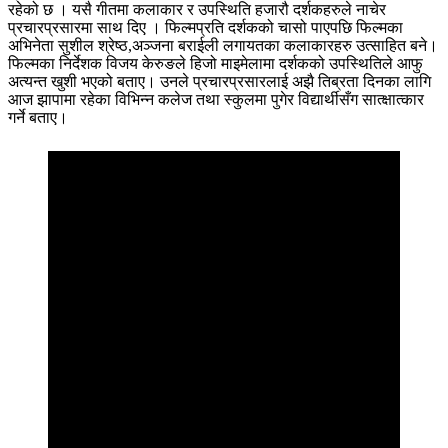
रहेको छ । यसै गीतमा कलाकार र उपस्थिति हजारौ दर्शकहरुले नाचेर
प्रचारप्रसारमा साथ दिए । फिल्मप्रति दर्शकको चासो पाएपछि फिल्मका
अभिनेता सुशील श्रेष्ठ,अञ्जना बराईली लगायतका कलाकारहरु उत्साहित बने।
फिल्मका निर्देशक विजय केरुङले हिजो माइमेलामा दर्शकको उपस्थितिले आफु
अत्यन्त खुशी भएको बताए। उनले प्रचारप्रसारलाई अझै तिब्रता दिनका लागि
आज झापामा रहेका विभिन्न कलेज तथा स्कुलमा पुगेर विद्यार्थीसँग सात्क्षात्कार
गर्ने बताए।