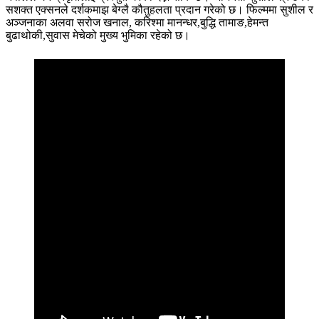
सशक्त एक्सनले दर्शकमाझ बेग्लै कौतुहलता प्रदान गरेको छ। फिल्ममा सुशील र
अञ्जनाका अलवा सरोज खनाल, करिश्मा मानन्धर,बुद्धि तामाङ,हेमन्त
बुढाथोकी,सुवास मेचेको मुख्य भुमिका रहेको छ।