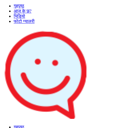
गृहपृष्ठ
आज के छ?
भिडियो
फोटो ग्यालरी
गृहपृष्ठ