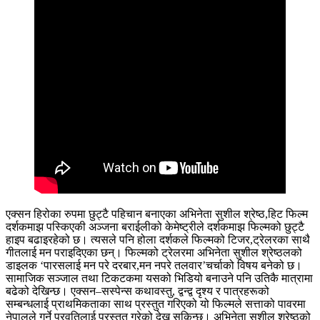
एक्सन हिरोका रुपमा छुट्टै पहिचान बनाएका अभिनेता सुशील श्रेष्ठ,हिट फिल्म
दर्शकमाझ पस्किएकी अञ्जना बराईलीको केमेष्ट्रीले दर्शकमाझ फिल्मको छुट्टै
हाइप बढाइरहेको छ। त्यसले पनि होला दर्शकले फिल्मको टिजर,ट्रेलरका साथै
गीतलाई मन पराइदिएका छन्। फिल्मको ट्रेलरमा अभिनेता सुशील श्रेष्ठलको
डाइलक ‘पारसलाई मन परे दरबार,मन नपरे तलवार’चर्चाको विषय बनेको छ।
सामाजिक सञ्जाल तथा टिकटकमा यसको भिडियो बनाउने पनि उतिकै मात्रामा
बढेको देखिन्छ। एक्सन–सस्पेन्स कथावस्तु, द्वन्द्व दृश्य र पात्रहरूको
सम्बन्धलाई प्राथमिकताका साथ प्रस्तुत गरिएको यो फिल्मले सत्ताको पावरमा
नेपालले गर्ने प्रवृतिलाई प्रस्तुत गरेको देख्न सकिन्छ। अभिनेता सुशील श्रेष्ठको