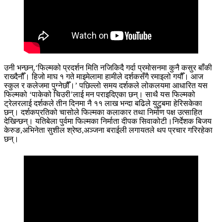
उनी भन्छन्,‘फिल्मको प्रदर्शन मिति नजिकिदै गर्दा प्रमोसनमा कुनै कसुर बाँकी
राख्दैनौँ। हिजो माघ १ गते माइमेलामा हामीले दर्शकसँगै रमाइलो गयौँ। आज
स्कुल र कलेजमा पुग्नेछौँ।’ पछिल्लो समय दर्शकले लोकलयमा आधारित यस
फिल्मको ‘पाकेको चिउरी’लाई मन पराइदिएका छन्। साथै यस फिल्मको
ट्रेलरलाई दर्शकले तीन दिनमा नै ११ लाख भन्दा बढिले युटुबमा हेरिसकेका
छन्। दर्शकप्रतिको चासोले फिल्मका कलाकार तथा निर्माण पक्ष उत्साहित
देखिन्छन्। यतिबेला पुर्वमा फिल्मका निर्माता दीपक सिवाकोटी।निर्देशक बिजय
केरुङ,अभिनेता सुशील श्रेष्ठ,अञ्जना बराईली लगायतले थप प्रचार गरिरहेका
छन्।