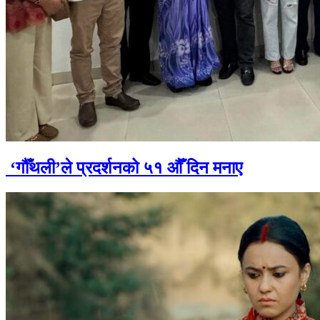
‘गौँथली’ले प्रदर्शनको ५१ औँ दिन मनाए