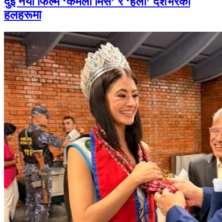
दुई नयाँ फिल्म ‘कमला मिस’ र ‘हली’ देशभरका
हलहरूमा