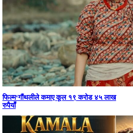
फिल्म‘गौंथलीले कमाए कूल १९ करोड ४५ लाख
रुपैयाँ