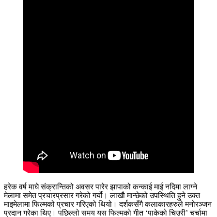
हरेक वर्ष माघे संक्रान्तिको अवसर पारेर झापाको कन्काई माई नदिमा लाग्ने
मेलामा समेत प्रचारप्रसार गरेको गर्यो। लाखौ मान्छेको उपस्थिति हुने उक्त
माइमेलामा फिल्मको प्रचार गरिएको थियो। दर्शकसँगै कलाकारहरुले मनोरञ्जन
प्रदान गरेका थिए। पछिल्लो समय यस फिल्मको गीत ‘पाकेको चिउरी’ चर्चामा