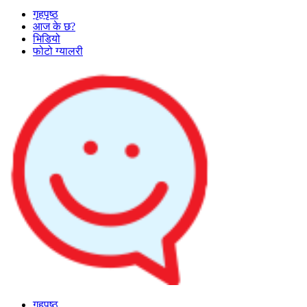
गृहपृष्ठ
आज के छ?
भिडियो
फोटो ग्यालरी
गृहपृष्ठ