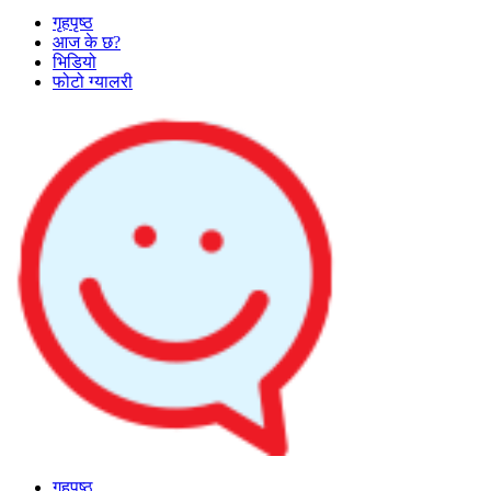
गृहपृष्ठ
आज के छ?
भिडियो
फोटो ग्यालरी
गृहपृष्ठ