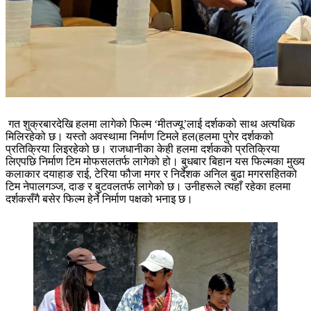
गत शुक्रबारदेखि हलमा लागेको फिल्म ‘मीतज्यू’लाई दर्शकको साथ अत्यधिक
मिलिरहेको छ। यस्तो अवस्थामा निर्माण टिमले हल(हलमा पुगेर दर्शकको
प्रतिक्रिया लिइरहेको छ। राजधानीका केही हलमा दर्शकको प्रतिक्रिया
लिएपछि निर्माण टिम मोफसलतर्फ लागेको हो। बुधबार बिहान यस फिल्मका मुख्य
कलाकार दयाहाङ राई, टेरिया फौजा मगर र निर्देशक अनिल बुढा मगरसहितको
टिम नेपालगञ्ज, दाङ र बुटवलतर्फ लागेको छ। उनीहरूले त्यहाँ रहेका हलमा
दर्शकसँगै बसेर फिल्म हेर्ने निर्माण पक्षको भनाइ छ।