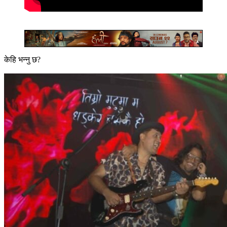
केहि भन्नु छ?