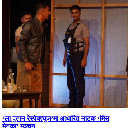
‘ला पुतान रेस्पेक्त्युज’मा आधारित नाटक ‘मिस
मेनुका’ मञ्चन