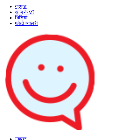
गृहपृष्ठ
आज के छ?
भिडियो
फोटो ग्यालरी
गृहपृष्ठ