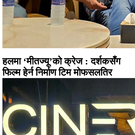
हलमा ‘मीतज्यू’को क्रेज : दर्शकसँग
फिल्म हेर्न निर्माण टिम मोफसलतिर