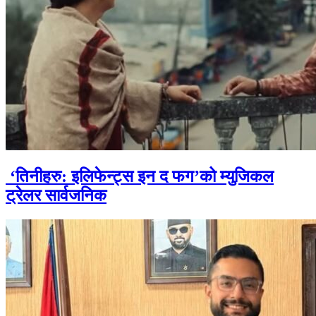
‘तिनीहरु: इलिफेन्ट्स इन द फग’को म्युजिकल
ट्रेलर सार्वजनिक