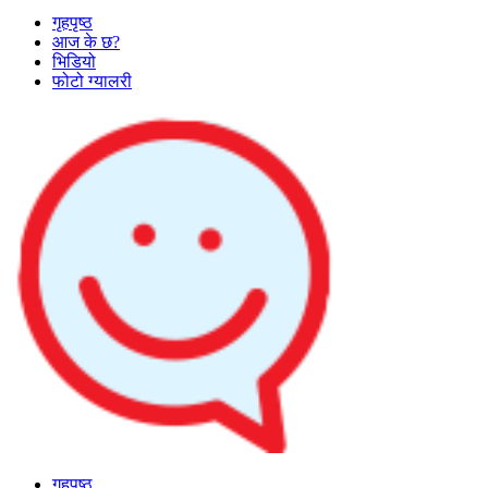
गृहपृष्ठ
आज के छ?
भिडियो
फोटो ग्यालरी
गृहपृष्ठ