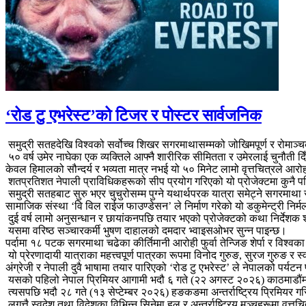
‘रोड टु एभरेस्ट’को टिजर र पोस्टर सार्वजनिक
समुद्री सतहदेखि विश्वको सर्वोच्च शिखर सगरमाथासम्मको जोखिमपूर्ण र रोमाञ्
५० वर्ष उमेर नाघेका एक व्यक्तिले आफ्नै शारीरिक सीमितता र उमेरलाई चुनौती द
केवल हिमालको सौन्दर्य र भव्यता मात्र नभई यो ५० मिनेट लामो वृत्तचित्रले 
शतप्रतिशत नेपाली प्राविधिकहरूको सीप प्रयोग गरिएको यो प्रोजेक्टमा कुनै पन
समुद्री सतहबाट सुरु भएर चुचुरोसम्म पुग्ने यथार्थपरक यात्रा समेट्ने सगरमाथा
सामाजिक संस्था ‘वि विल राईज फाउण्डेसन’ ले निर्माण गरेको यो डकुमेन्ट्री निर्मल श
दुई वर्ष लामो अनुसन्धान र छायांकनपछि तयार भएको प्रोजेक्टको कथा निर्देशक श्र
यसमा वरिष्ठ सञ्चारकर्मी भुषण दाहालको दमदार भ्वाइसओभर सुन्न पाइन्छ।
पर्दामा १८ पटक सगरमाथा चढेका कीर्तिमानी आरोही फुर्वा तेन्जिङ शेर्पा र वि
यो प्रेरणादायी यात्राका महत्त्वपूर्ण पात्रका रूपमा विनोद गुरुङ, सुरज गुरुङ र स्व
अंग्रेजी र नेपाली दुवै भाषामा तयार पारिएको ‘रोड टु एभरेस्ट’ ले नेपालको पर्यटन प
यसको पहिलो नेपाल प्रिमियर आगामी भदौ ६ गते (२२ अगस्ट २०२६) काठमाडौंम
त्यसपछि भदौ २८ गते (१३ सेप्टेम्बर २०२६) हङकङमा अन्तर्राष्ट्रिय प्रिमियर ग
लगत्तै स्वदेश तथा विदेशका विभिन्न सिनेमा हल र अन्तर्राष्ट्रिय मञ्चहरूमा वृत्तचि