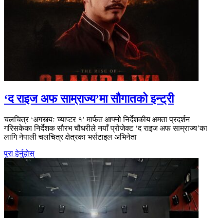
‘द राइज अफ साम्राज्य’मा सौगातको इन्ट्री
चलचित्र ‘अगस्त्यः च्याप्टर १’ मार्फत आफ्नो निर्देशकीय क्षमता प्रदर्शन
गरिसकेका निर्देशक सौरभ चौधरीले नयाँ प्रोजेक्ट ‘द राइज अफ साम्राज्य’का
लागि नेपाली चलचित्र क्षेत्रका भर्सटाइल अभिनेता
पुरा हेर्नुहोस्