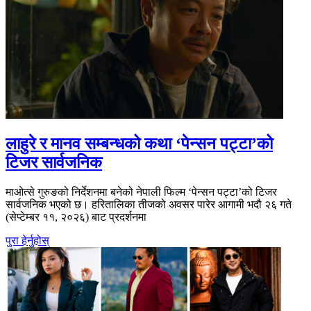
लाहुरे र मानव सम्बन्धको कथा ‘पेन्सन पट्टा’को
टिजर सार्वजनिक
माओत्से गुरुङको निर्देशनमा बनेको नेपाली फिल्म ‘पेन्सन पट्टा’को टिजर
सार्वजनिक भएको छ। हरितालिका तीजको अवसर पारेर आगामी भदौ २६ गते
(सेप्टेम्बर ११, २०२६) बाट प्रदर्शनमा
पुरा हेर्नुहोस्