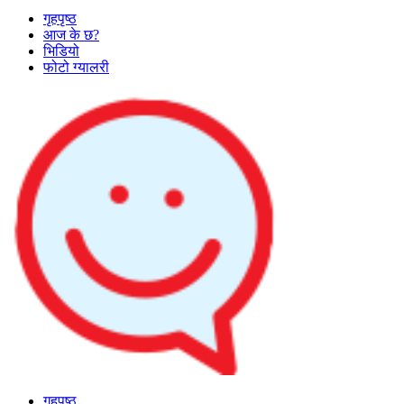
गृहपृष्ठ
आज के छ?
भिडियो
फोटो ग्यालरी
गृहपृष्ठ